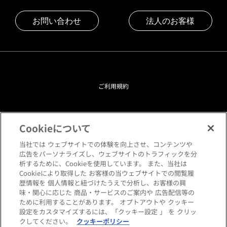
お問い合わせ
法人のお客様
ご利用規約
プライバシーポリシー
Cookieについて
クッキーポリシー
当社では ウェブサイトでの体験を向上させ、コンテンツや
広告をパーソナライズし、ウェブサイトのトラフィックを分
析するために、Cookieを使用しています。 また、当社は
閲覧環境について
Cookieにより取得した お客様の当ウェブサイトでの閲覧履
歴情報を 個人情報と紐づけたうえで分析し、お客様の興
味・関心に応じた 商品・サービスのご案内や 広告配信等の
サイトマップ
ために利用することがあります。 オプトアウトや クッキー
設定をカスタマイズするには、「クッキー設定 」 を クリッ
クしてください。
クッキーポリシー