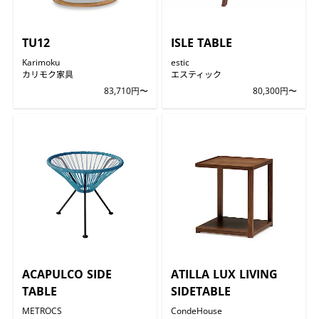
TU12
ISLE TABLE
Karimoku
estic
カリモク家具
エスティック
83,710円〜
80,300円〜
ACAPULCO SIDE
ATILLA LUX LIVING
TABLE
SIDETABLE
METROCS
CondeHouse