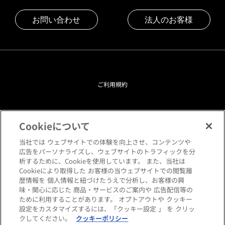
お問い合わせ
法人のお客様
ご利用規約
プライバシーポリシー
Cookieについて
クッキーポリシー
当社では ウェブサイトでの体験を向上させ、コンテンツや
広告をパーソナライズし、ウェブサイトのトラフィックを分
析するために、Cookieを使用しています。 また、当社は
閲覧環境について
Cookieにより取得した お客様の当ウェブサイトでの閲覧履
歴情報を 個人情報と紐づけたうえで分析し、お客様の興
味・関心に応じた 商品・サービスのご案内や 広告配信等の
サイトマップ
ために利用することがあります。 オプトアウトや クッキー
設定をカスタマイズするには、「クッキー設定 」 を クリッ
クしてください。
クッキーポリシー
Copyright © HANKYU HOME STYLING Co.,LTD All rights reserved.