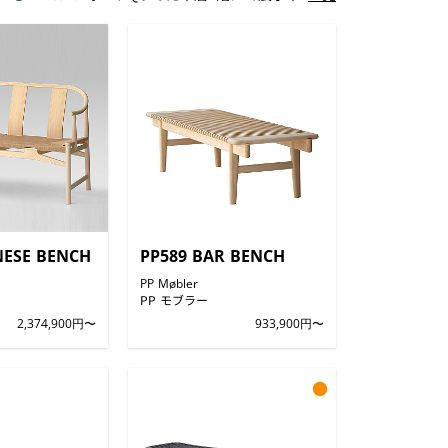
NESE BENCH
PP589 BAR BENCH
PP Møbler
PP モブラー
2,374,900円〜
933,900円〜
●