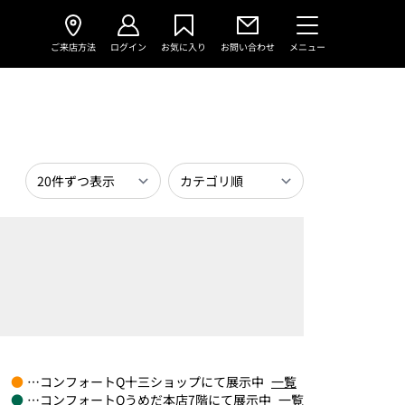
ご来店方法
ログイン
お気に入り
お問い合わせ
メニュー
●
…コンフォートQ十三ショップにて展示中
一覧
●
…コンフォートQうめだ本店7階にて展示中
一覧