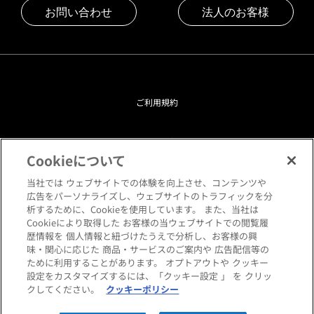
お問い合わせ
法人のお客様
ご利用規約
プライバシーポリシー
Cookieについて
クッキーポリシー
当社では ウェブサイトでの体験を向上させ、コンテンツや
広告をパーソナライズし、ウェブサイトのトラフィックを分
析するために、Cookieを使用しています。 また、当社は
閲覧環境について
Cookieにより取得した お客様の当ウェブサイトでの閲覧履
歴情報を 個人情報と紐づけたうえで分析し、お客様の興
味・関心に応じた 商品・サービスのご案内や 広告配信等の
サイトマップ
ために利用することがあります。 オプトアウトや クッキー
設定をカスタマイズするには、「クッキー設定 」 を クリッ
クしてください。
クッキーポリシー
Copyright © HANKYU HOME STYLING Co.,LTD All rights reserved.